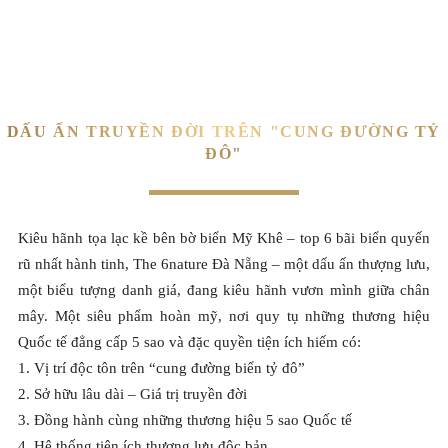
BACK TO PROJECT LIST
DẤU ẤN TRUYỀN ĐỜI TRÊN "CUNG ĐƯỜNG TỶ
ĐÔ"
Kiêu hãnh tọa lạc kề bên bờ biển Mỹ Khê – top 6 bãi biển quyến
rũ nhất hành tinh, The 6nature Đà Nẵng – một dấu ấn thượng lưu,
một biểu tượng danh giá, đang kiêu hãnh vươn mình giữa chân
mây. Một siêu phẩm hoàn mỹ, nơi quy tụ những thương hiệu
Quốc tế đẳng cấp 5 sao và đặc quyền tiện ích hiếm có:
1. Vị trí độc tôn trên “cung đường biển tỷ đô”
2. Sở hữu lâu dài – Giá trị truyền đời
3. Đồng hành cùng những thương hiệu 5 sao Quốc tế
4. Hệ thống tiện ích thượng lưu độc bản