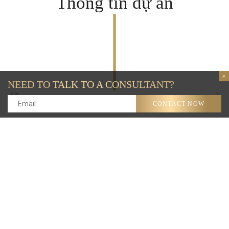
Thông tin dự án
NEED TO TALK TO A CONSULTANT?
CONTACT NOW
01
02
03
– Chủ đầu tư: Công ty TNHH dịch vụ du lịch & thương mại
Minh Đông
– Vị trí: Biển Mỹ Khê, đường Võ Nguyên Giáp, Quận Sơn
Trà, TP Đà Nẵng
– Quy mô: 2 toà gồm 1 khối khách sạn (300 phòng) và 1 khối
căn hộ (486 căn)