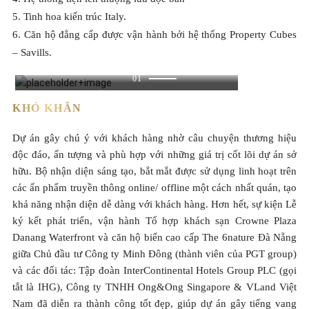
5. Tinh hoa kiến trúc Italy.
6. Căn hộ đẳng cấp được vận hành bởi hệ thống Property Cubes
– Savills.
01
KHÓ KHĂN
Dự án gây chú ý với khách hàng nhờ câu chuyện thương hiệu
độc đáo, ấn tượng và phù hợp với những giá trị cốt lõi dự án sở
hữu. Bộ nhận diện sáng tạo, bắt mắt được sử dụng linh hoạt trên
các ấn phẩm truyền thông online/ offline một cách nhất quán, tạo
khả năng nhận diện dễ dàng với khách hàng. Hơn hết, sự kiện Lễ
ký kết phát triển, vận hành Tổ hợp khách sạn Crowne Plaza
Danang Waterfront và căn hộ biển cao cấp The 6nature Đà Nẵng
giữa Chủ đầu tư Công ty Minh Đông (thành viên của PGT group)
và các đối tác: Tập đoàn InterContinental Hotels Group PLC (gọi
tắt là IHG), Công ty TNHH Ong&Ong Singapore & VLand Việt
Nam đã diễn ra thành công tốt đẹp, giúp dự án gây tiếng vang