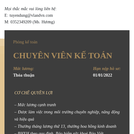
Mọi thắc mắc vui lòng liên hệ:
E: tuyendung@vlandvn.com
M: 0352349209 (Ms. Hương)
Phòng kế toán
CHUYÊN VIÊN KẾ TOÁN
CHUYÊN VIÊN SÁNG TẠO NỘI
NG PHÒNG KINH DOANH
Mức lương:
Hạn nộp hồ sơ:
DUNG
N KINH DOANH
Thỏa thuận
01/01/2022
 NHÂN SỰ
Hạn nộp hồ sơ:
Hạn nộp hồ sơ:
DOANH 2
01/01/2022
c lương:
Hạn nộp hồ sơ:
Hạn nộp hồ sơ:
01/01/2022
ỏa thuận
01/01/2022
01/01/2022
Hạn nộp hồ sơ:
CƠ CHẾ QUYỀN LỢI
01/01/2022
 QUYỀN LỢI
I
Ơ CHẾ VÀ QUYỀN LỢI
– Mức lương cạnh tranh
– Được làm việc trong môi trường chuyên nghiệp, năng động
và hiệu quả
– Thưởng tháng lương thứ 13, thưởng hoa hồng kinh doanh
– BHXH theo quy định, Bảo hiểm sức khoẻ Bảo Việt