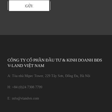
GỬI
CÔNG TY CỔ PHẦN ĐẦU TƯ & KINH DOANH BĐS
V-LAND VIỆT NAM
A: Tòa nhà Mipec Tower, 229 Tây Sơn, Đống Đa, Hà Nội
H:
+84 (0)24 7308 7799
E:
info@vlandvn.com