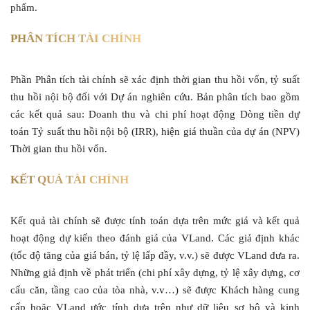
phẩm.
PHÂN TÍCH TÀI CHÍNH
Phần Phân tích tài chính sẽ xác định thời gian thu hồi vốn, tỷ suất
thu hồi nội bộ đối với Dự án nghiên cứu. Bản phân tích bao gồm
các kết quả sau: Doanh thu và chi phí hoạt động Dòng tiền dự
toán Tỷ suất thu hồi nội bộ (IRR), hiện giá thuần của dự án (NPV)
Thời gian thu hồi vốn.
KẾT QUẢ TÀI CHÍNH
Kết quả tài chính sẽ được tính toán dựa trên mức giá và kết quả
hoạt động dự kiến theo đánh giá của VLand. Các giả định khác
(tốc độ tăng của giá bán, tỷ lệ lấp đầy, v.v.) sẽ được VLand đưa ra.
Những giả định về phát triển (chi phí xây dựng, tỷ lệ xây dựng, cơ
cấu căn, tầng cao của tòa nhà, v.v…) sẽ được Khách hàng cung
cấp hoặc VLand ước tính dựa trên như dữ liệu sơ bộ và kinh