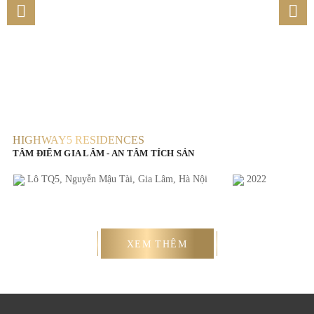
ESIDENCES
9 DOWNTOWN L
LÂM - AN TÂM TÍCH SẢN
KHU ĐÔ THỊ THƯƠN
LƯƠNG SƠN
yễn Mậu Tài, Gia Lâm, Hà Nội
2022
Lương Sơn, Hoà B
XEM THÊM