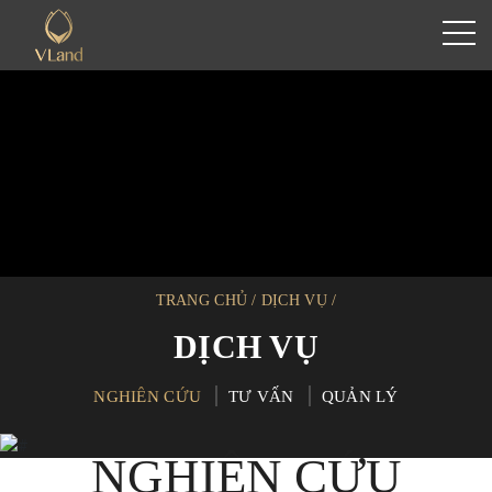
TRANG CHỦ
/
DỊCH VỤ
/
DỊCH VỤ
NGHIÊN CỨU
TƯ VẤN
QUẢN LÝ
NGHIÊN CỨU