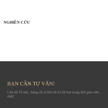
NGHIÊN CỨU
BẠN CẦN TƯ VẤN!
Liên hệ VLand, chúng tôi sẽ liên hệ trả lời bạn trong thời gian sớm
nhất!