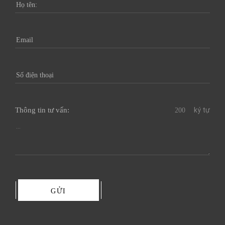
Kính chúc quý khách sức khoẻ và thành công!
Thông tin tư vấn:
ký tự
GỬI