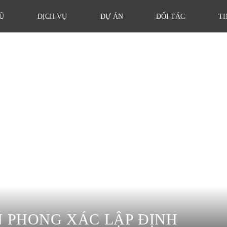
Ũ
DỊCH VỤ
DỰ ÁN
ĐỐI TÁC
TI
N PHONG XÁC LẬP ĐỊNH