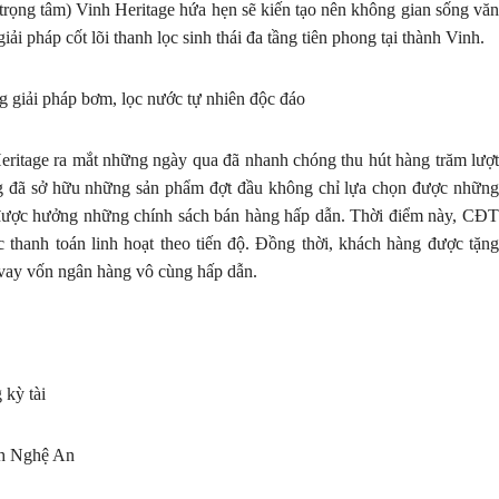
trọng tâm) Vinh Heritage hứa hẹn sẽ kiến tạo nên không gian sống văn
ải pháp cốt lõi thanh lọc sinh thái đa tầng tiên phong tại thành Vinh.
 giải pháp bơm, lọc nước tự nhiên độc đáo
 Heritage ra mắt những ngày qua đã nhanh chóng thu hút hàng trăm lượt
g đã sở hữu những sản phẩm đợt đầu không chỉ lựa chọn được những
Kính chúc quý khách sức khoẻ và thành công!
n được hưởng những chính sách bán hàng hấp dẫn. Thời điểm này, CĐT
c thanh toán linh hoạt theo tiến độ. Đồng thời, khách hàng được tặng
i vay vốn ngân hàng vô cùng hấp dẫn.
 kỳ tài
nh Nghệ An