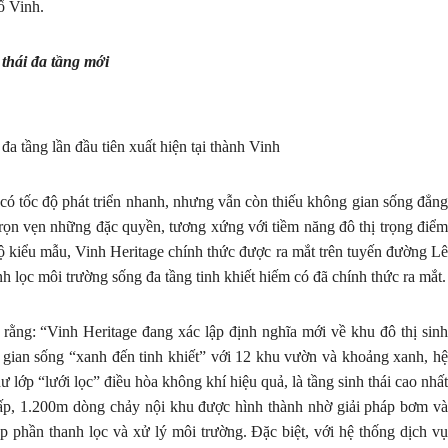
ố Vinh.
 thái đa tầng mới
 đa tầng lần đầu tiên xuất hiện tại thành Vinh
có tốc độ phát triển nhanh, nhưng vẫn còn thiếu không gian sống đẳng
rọn vẹn những đặc quyền, tương xứng với tiềm năng đô thị trọng điểm
 kiểu mẫu, Vinh Heritage chính thức được ra mắt trên tuyến đường Lê
h lọc môi trường sống đa tầng tinh khiết hiếm có đã chính thức ra mắt.
ng: “Vinh Heritage đang xác lập định nghĩa mới về khu đô thị sinh
 gian sống “xanh đến tinh khiết” với 12 khu vườn và khoảng xanh, hệ
 lớp “lưới lọc” điều hòa không khí hiệu quả, là tầng sinh thái cao nhất
thấp, 1.200m dòng chảy nội khu được hình thành nhờ giải pháp bơm và
 phần thanh lọc và xử lý môi trường. Đặc biệt, với hệ thống dịch vụ