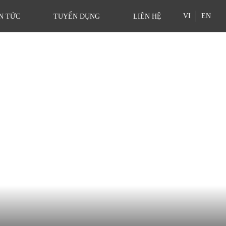
VI
EN
N TỨC
TUYỂN DỤNG
LIÊN HỆ