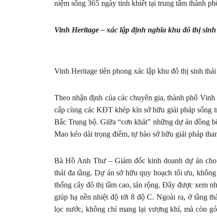
niệm sống 365 ngày tinh khiết tại trung tâm thành ph
Vinh Heritage – xác lập định nghĩa khu đô thị sinh
Vinh Heritage tiên phong xác lập khu đô thị sinh thái
Theo nhận định của các chuyên gia, thành phố Vinh 
cấp cùng các KĐT khép kín sở hữu giải pháp sống t
Bắc Trung bộ. Giữa “cơn khát” những dự án đồng bộ
Mao kéo dài trọng điểm, tự hào sở hữu giải pháp than
Bà Hồ Anh Thư – Giám đốc kinh doanh dự án cho rằ
thái đa tầng. Dự án sở hữu quy hoạch tối ưu, không
thống cây đô thị tầm cao, tán rộng. Đây được xem như
giúp hạ nền nhiệt độ tới 8 độ C. Ngoài ra, ở tầng 
lọc nước, không chỉ mang lại vượng khí, mà còn góp