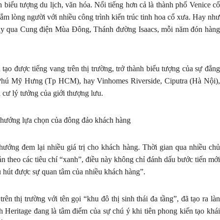
h biểu tượng du lịch, văn hóa. Nổi tiếng hơn cả là thành phố Venice cổ
ắm lòng người với nhiều công trình kiến trúc tinh hoa cổ xưa. Hay như
hảy qua Cung điện Mùa Đông, Thánh đường Isaacs, mỗi năm đón hàng
 tạo được tiếng vang trên thị trường, trở thành biểu tượng của sự đẳng
Phú Mỹ Hưng (Tp HCM), hay Vinhomes Riverside, Ciputra (Hà Nội),
 cư lý tưởng của giới thượng lưu.
xu hướng lựa chọn của đông đảo khách hàng
ớng đem lại nhiều giá trị cho khách hàng. Thời gian qua nhiều chủ
sản theo các tiêu chí “xanh”, điều này không chỉ đánh dấu bước tiến mới
hu hút được sự quan tâm của nhiều khách hàng”.
ên thị trường với tên gọi “khu đô thị sinh thái đa tầng”, đã tạo ra làn
h Heritage đang là tâm điểm của sự chú ý khi tiên phong kiến tạo khái