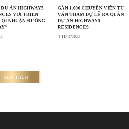
 DỰ ÁN HIGHWAY5
GẦN 1.000 CHUYÊN VIÊN TƯ
NCES VỚI TRIỂN
VẤN THAM DỰ LỄ RA QUÂN
LỢI NHUẬN ĐƯỜNG
DỰ ÁN HIGHWAY5
AY”
RESIDENCES
22
11/07/2022
XEM THÊM