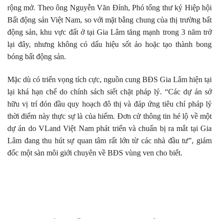
rộng mở. Theo ông Nguyễn Văn Đính, Phó tổng thư ký Hiệp hội
Bất động sản Việt Nam, so với mặt bằng chung của thị trường bất
Kính chúc quý khách sức khoẻ và thành công!
động sản, khu vực đất ở tại Gia Lâm tăng mạnh trong 3 năm trở
lại đây, nhưng không có dấu hiệu sốt ảo hoặc tạo thành bong
bóng bất động sản.
Mặc dù có triển vọng tích cực, nguồn cung BĐS Gia Lâm hiện tại
lại khá hạn chế do chính sách siết chặt pháp lý. “Các dự án sở
hữu vị trí đón đầu quy hoạch đô thị và đáp ứng tiêu chí pháp lý
thời điểm này thực sự là của hiếm. Đơn cử thông tin hé lộ về một
dự án do VLand Việt Nam phát triển và chuẩn bị ra mắt tại Gia
Lâm đang thu hút sự quan tâm rất lớn từ các nhà đầu tư”, giám
đốc một sàn môi giới chuyên về BĐS vùng ven cho biết.