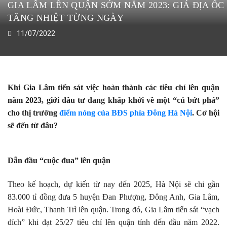
GIA LÂM LÊN QUẬN SỚM NĂM 2023: GIÁ ĐỊA ỐC
TĂNG NHIỆT TỪNG NGÀY
11/07/2022
Khi Gia Lâm tiến sát việc hoàn thành các tiêu chí lên quận
năm 2023, giới đầu tư đang khấp khởi về một “cú bứt phá”
cho thị trường
điểm nóng của BĐS phía Đông Hà Nội
. Cơ hội
sẽ đến từ đâu?
Dẫn đầu “cuộc đua” lên quận
Theo kế hoạch, dự kiến từ nay đến 2025, Hà Nội sẽ chi gần
83.000 tỉ đồng đưa 5 huyện Đan Phượng, Đông Anh, Gia Lâm,
Hoài Đức, Thanh Trì lên quận. Trong đó, Gia Lâm tiến sát “vạch
đích” khi đạt 25/27 tiêu chí lên quận tính đến đầu năm 2022.