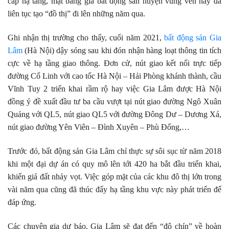
cấp hạ tầng, mặt bằng giá bất động sản huyện vùng ven này đã
liên tục tạo “đồ thị” đi lên những năm qua.
Ghi nhận thị trường cho thấy, cuối năm 2021,
bất động sản Gia
Lâm
(Hà Nội) dậy sóng sau khi đón nhận hàng loạt thông tin tích
cực về hạ tầng giao thông. Đơn cử, nút giao kết nối trực tiếp
đường Cổ Linh với cao tốc Hà Nội – Hải Phòng khánh thành, cầu
Vĩnh Tuy 2 triển khai rầm rộ hay việc Gia Lâm được Hà Nội
đồng ý đề xuất đầu tư ba cầu vượt tại nút giao đường Ngô Xuân
Quảng với QL5, nút giao QL5 với đường Đông Dư – Dương Xá,
nút giao đường Yên Viên – Đình Xuyên – Phù Đổng,…
Trước đó, bất động sản Gia Lâm chỉ thực sự sôi sục từ năm 2018
khi một đại dự án có quy mô lên tới 420 ha bắt đầu triển khai,
khiến giá đất nhảy vọt. Việc góp mặt của các khu đô thị lớn trong
vài năm qua cũng đã thúc đẩy hạ tầng khu vực này phát triển để
đáp ứng.
Các chuyên gia dự báo, Gia Lâm sẽ đạt đến “độ chín” về hoàn