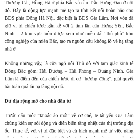
Thượng Cát, Hồng Hà ở phía Bắc và cầu Trần Hưng Đạo ở nội
đô. Đây là động lực mạnh mẽ tạo ra tính kết nối hoàn hảo cho
BĐS phía Đông Hà Nội, đặc biệt là BĐS Gia Lâm. Nơi vốn đã
giữ vị trí chiến lược gần kề với 2 tỉnh lân cận Hưng Yên, Bắc
Ninh – 2 khu vực luôn được xem như miền đất “thủ phủ” khu
công nghiệp của miền Bắc, tạo ra nguồn cầu khổng lồ về hạ tầng
nhà ở.
Không những vậy, là cửa ngõ nối Thủ đô với tam giác kinh tế
Đông Bắc gồm: Hải Dương – Hải Phòng – Quảng Ninh, Gia
Lâm là điểm đến của chiến lược di cư “hướng đông”, giải quyết
bài toán quá tải hạ tầng nội đô.
Dư địa rộng mở cho nhà đầu tư
Trước dấu mốc “khoác áo mới” về cơ chế, lẽ tất yếu Gia Lâm
chứng kiến sự sôi động và diễn biến tăng nhiệt của thị trường địa
ốc. Thực tế, với vị trí đặc biệt và cú hích mạnh mẽ từ việc nâng