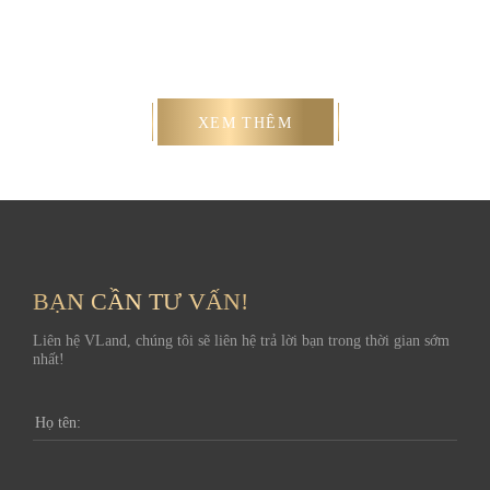
XEM THÊM
BẠN CẦN TƯ VẤN!
Liên hệ VLand, chúng tôi sẽ liên hệ trả lời bạn trong thời gian sớm
nhất!