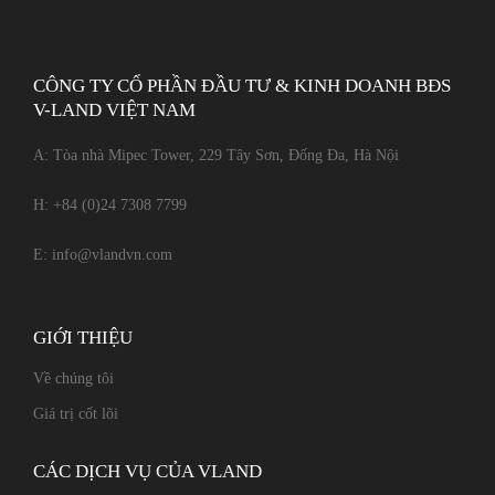
CÔNG TY CỔ PHẦN ĐẦU TƯ & KINH DOANH BĐS
V-LAND VIỆT NAM
A: Tòa nhà Mipec Tower, 229 Tây Sơn, Đống Đa, Hà Nội
H:
+84 (0)24 7308 7799
E:
info@vlandvn.com
GIỚI THIỆU
Về chúng tôi
Giá trị cốt lõi
CÁC DỊCH VỤ CỦA VLAND