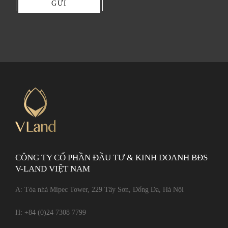
GỬI
CÔNG TY CỔ PHẦN ĐẦU TƯ & KINH DOANH BĐS
V-LAND VIỆT NAM
A: Tòa nhà Mipec Tower, 229 Tây Sơn, Đống Đa, Hà Nội
H:
+84 (0)24 7308 7799