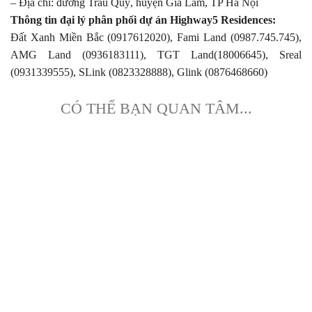
– Địa chỉ: đường Trâu Quỳ, huyện Gia Lâm, TP Hà Nội
Thông tin đại lý phân phối dự án Highway5 Residences:
Đất Xanh Miền Bắc (0917612020), Fami Land (0987.745.745),
AMG Land (0936183111), TGT Land(18006645), Sreal
(0931339555), SLink (0823328888), Glink (0876468660)
CÓ THỂ BẠN QUAN TÂM...