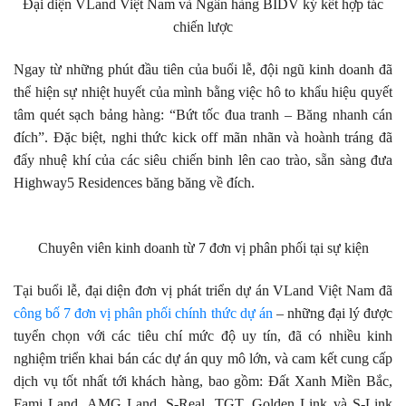
Đại diện VLand Việt Nam và Ngân hàng BIDV ký kết hợp tác
chiến lược
Ngay từ những phút đầu tiên của buổi lễ, đội ngũ kinh doanh đã
thể hiện sự nhiệt huyết của mình bằng việc hô to khẩu hiệu quyết
tâm quét sạch bảng hàng: “Bứt tốc đua tranh – Băng nhanh cán
đích”. Đặc biệt, nghi thức kick off mãn nhãn và hoành tráng đã
đẩy nhuệ khí của các siêu chiến binh lên cao trào, sẵn sàng đưa
Highway5 Residences băng băng về đích.
Chuyên viên kinh doanh từ 7 đơn vị phân phối tại sự kiện
Tại buổi lễ, đại diện đơn vị phát triển dự án VLand Việt Nam đã
công bố 7 đơn vị phân phối chính thức dự án
– những đại lý được
tuyển chọn với các tiêu chí mức độ uy tín, đã có nhiều kinh
nghiệm triển khai bán các dự án quy mô lớn, và cam kết cung cấp
dịch vụ tốt nhất tới khách hàng, bao gồm: Đất Xanh Miền Bắc,
Fami Land, AMG Land, S-Real, TGT, Golden Link và S-Link