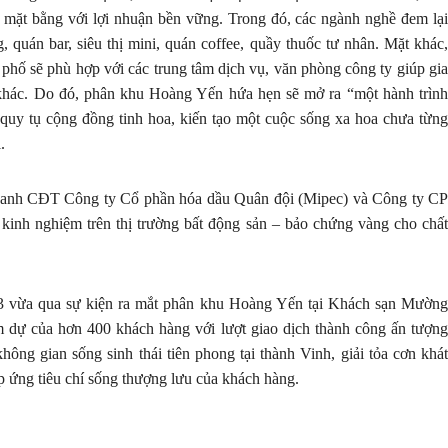
ê mặt bằng với lợi nhuận bền vững. Trong đó, các ngành nghề đem lại
quán bar, siêu thị mini, quán coffee, quầy thuốc tư nhân. Mặt khác,
hố sẽ phù hợp với các trung tâm dịch vụ, văn phòng công ty giúp gia
i khác. Do đó, phân khu Hoàng Yến hứa hẹn sẽ mở ra “một hành trình
, quy tụ cộng đồng tinh hoa, kiến tạo một cuộc sống xa hoa chưa từng
.
ên danh CĐT Công ty Cổ phần hóa dầu Quân đội (Mipec) và Công ty CP
kinh nghiệm trên thị trường bất động sản – bảo chứng vàng cho chất
Kính chúc quý khách sức khoẻ và thành công!
28/3 vừa qua sự kiện ra mắt phân khu Hoàng Yến tại Khách sạn Mường
 dự của hơn 400 khách hàng với lượt giao dịch thành công ấn tượng
ông gian sống sinh thái tiên phong tại thành Vinh, giải tỏa cơn khát
p ứng tiêu chí sống thượng lưu của khách hàng.