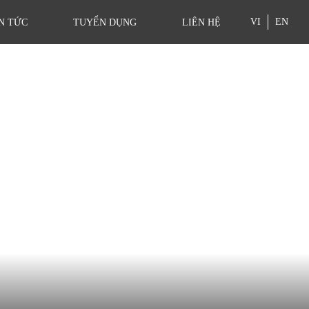
VI
EN
N TỨC
TUYỂN DỤNG
LIÊN HỆ