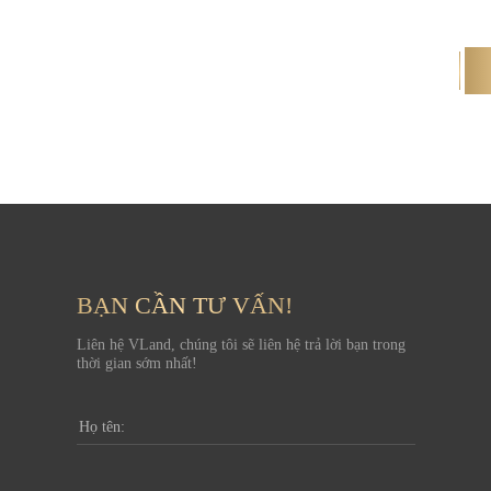
BẠN CẦN TƯ VẤN!
Liên hệ VLand, chúng tôi sẽ liên hệ trả lời bạn trong
thời gian sớm nhất!