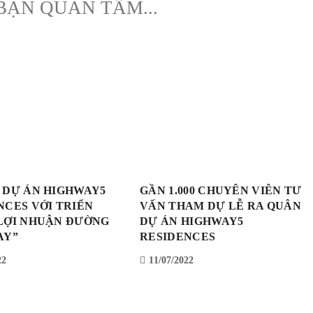
BẠN QUAN TÂM...
 DỰ ÁN HIGHWAY5
GẦN 1.000 CHUYÊN VIÊN TƯ
NCES VỚI TRIỂN
VẤN THAM DỰ LỄ RA QUÂN
LỢI NHUẬN ĐƯỜNG
DỰ ÁN HIGHWAY5
AY”
RESIDENCES
22
11/07/2022