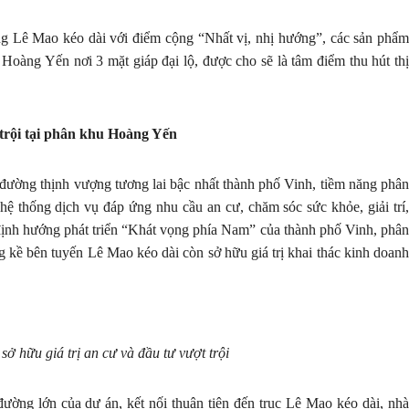
ờng Lê Mao kéo dài với điểm cộng “Nhất vị, nhị hướng”, các sản phẩm
u Hoàng Yến nơi 3 mặt giáp đại lộ, được cho sẽ là tâm điểm thu hút thị
 trội tại phân khu Hoàng Yến
ng đường thịnh vượng tương lai bậc nhất thành phố Vinh, tiềm năng phân
hệ thống dịch vụ đáp ứng nhu cầu an cư, chăm sóc sức khỏe, giải trí,
 định hướng phát triển “Khát vọng phía Nam” của thành phố Vinh, phân
 kề bên tuyến Lê Mao kéo dài còn sở hữu giá trị khai thác kinh doanh
 hữu giá trị an cư và đầu tư vượt trội
ường lớn của dự án, kết nối thuận tiện đến trục Lê Mao kéo dài, nhà