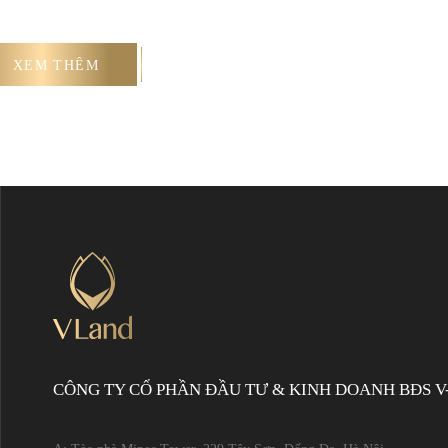
XEM THÊM
CÔNG TY CỔ PHẦN ĐẦU TƯ & KINH DOANH BĐS V