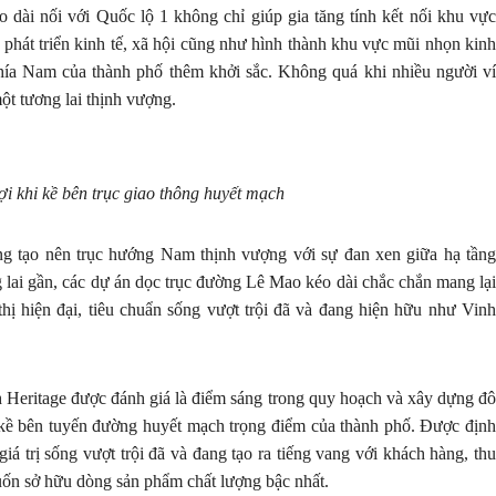
dài nối với Quốc lộ 1 không chỉ giúp gia tăng tính kết nối khu vực
phát triển kinh tế, xã hội cũng như hình thành khu vực mũi nhọn kinh
phía Nam của thành phố thêm khởi sắc. Không quá khi nhiều người ví
t tương lai thịnh vượng.
i khi kề bên trục giao thông huyết mạch
g tạo nên trục hướng Nam thịnh vượng với sự đan xen giữa hạ tầng
 lai gần, các dự án dọc trục đường Lê Mao kéo dài chắc chắn mang lại
 thị hiện đại, tiêu chuẩn sống vượt trội đã và đang hiện hữu như Vinh
 Heritage được đánh giá là điểm sáng trong quy hoạch và xây dựng đô
hi kề bên tuyến đường huyết mạch trọng điểm của thành phố. Được định
 giá trị sống vượt trội đã và đang tạo ra tiếng vang với khách hàng, thu
ốn sở hữu dòng sản phẩm chất lượng bậc nhất.