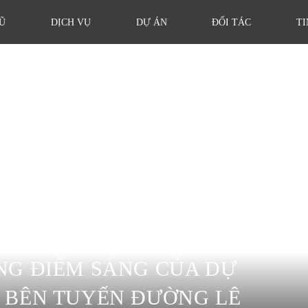
Ũ
DỊCH VỤ
DỰ ÁN
ĐỐI TÁC
TI
NG ĐIỂM SÁNG CỦA DỰ
 BÊN TUYẾN ĐƯỜNG LÊ