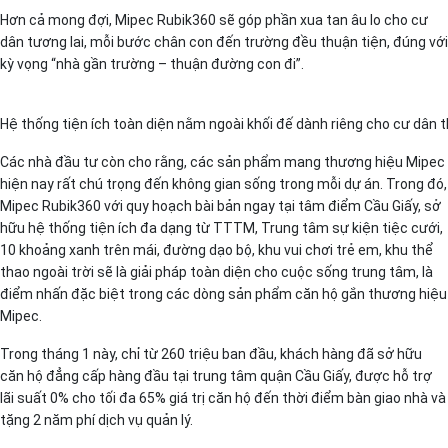
Hơn cả mong đợi, Mipec Rubik360 sẽ góp phần xua tan âu lo cho cư
dân tương lai, mỗi bước chân con đến trường đều thuận tiện, đúng với
kỳ vọng “nhà gần trường – thuận đường con đi”.
Hệ thống tiện ích toàn diện nằm ngoài khối đế dành riêng cho cư dân 
Các nhà đầu tư còn cho rằng, các sản phẩm mang thương hiệu Mipec
hiện nay rất chú trọng đến không gian sống trong mỗi dự án. Trong đó,
Mipec Rubik360 với quy hoạch bài bản ngay tại tâm điểm Cầu Giấy, sở
hữu hệ thống tiện ích đa dạng từ TTTM, Trung tâm sự kiện tiệc cưới,
10 khoảng xanh trên mái, đường dạo bộ, khu vui chơi trẻ em, khu thể
thao ngoài trời sẽ là giải pháp toàn diện cho cuộc sống trung tâm, là
điểm nhấn đặc biệt trong các dòng sản phẩm căn hộ gắn thương hiệu
Mipec.
Trong tháng 1 này, chỉ từ 260 triệu ban đầu, khách hàng đã sở hữu
căn hộ đẳng cấp hàng đầu tại trung tâm quận Cầu Giấy, được hỗ trợ
lãi suất 0% cho tối đa 65% giá trị căn hộ đến thời điểm bàn giao nhà và
tặng 2 năm phí dịch vụ quản lý.