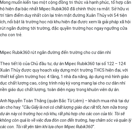
Mong muốn kiến tạo một cộng đồng tri thức và hạnh phúc, tổ hợp căn
hộ hiện đại bậc nhất Mipec Rubik360 đã chính thức ra mắt. Sở hữu vị
trí tâm điểm duy nhất còn lại trên mặt đường Xuân Thủy với 54 tiện
ích, nổi bật là trường học nội khu hiện đại được xem là giải pháp xã hội
rút ngắn đường tới trường, đặc quyền trường học ngay ngưỡng cửa
cho con trẻ.
Mipec Rubik360 rút ngắn đường đến trường cho cư dân nhí
Theo tiết lộ của Chủ đầu tư, dự án Mipec Rubik360 tại số 122 – 124
Xuân Thủy được quy hoạch xây dựng một trường THCS hiện đại, với
thiết kế gồm trường học 4 tầng, 1 nhà đa năng, áp dụng mô hình giáo
dục chất lượng cao, công trình này kỳ vọng mang lại cho cư dân nhí
nền giáo dục chất lượng, toàn diện ngay trong khuôn viên dự án.
Anh Nguyễn Toàn Thắng (quận Bắc Từ Liêm) – khách mua nhà tại dự
án cho hay: “
Cầu Giấy là nơi có chất lượng giáo dục rất tốt, hơn nữa trong
dự án này có trường học nội khu, rất phù hợp cho các con của tôi. Tôi sẽ
không còn quá lo về việc đưa đón con đến trường, hay chăm sóc và quản lý
các con. Tôi rất yên tâm khi lựa chọn Mipec Rubik360
”.