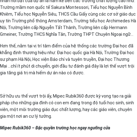
nhấn nổi bật của dự án là nằm kề bên các trường chất lượng cao như:
Trường mầm non quốc tế Sakura Montessori, Tiểu học Nguyễn Bỉnh
Khiêm, Tiểu học Nguyễn Siêu, THCS Cầu Giấy cùng các cơ sở giáo dục
uy tín Trường phổ thông Amsterdam, Trường tiểu học Archimedes Hà
Nội, Trường liên cấp Nguyễn Tất Thành, Trường liên cấp Hermann
Gmeiner, Trường THCS Nghĩa Tân, Trường THPT Chuyên Ngoại ngữ…
Hơn thế, nằm tại vị trí tâm điểm của hệ thống các trường Đại học đã
khẳng định thương hiệu như: Đại học quốc gia Hà Nội, Trường Đại học
sư phạm Hà Nội, Học viện Báo chí và tuyên truyền, Đại học Thương
Mại …chỉ ít phút di chuyển, giới đầu tư đánh giá đây là lợi thế vượt trội
gia tăng giá trị mà hiếm dự án nào có được.
Sở hữu ưu thế vượt trội ấy, Mipec Rubik360 được kỳ vọng tạo ra giải
pháp cho những gia đình có con em đang trong độ tuổi học sinh, sinh
viên, một môi trường giáo dục chất lượng, hay các giáo viên, chuyên
gia một nơi an cư lý tưởng.
Mipec Rubik360 – Đặc quyền trường học ngay ngưỡng cửa