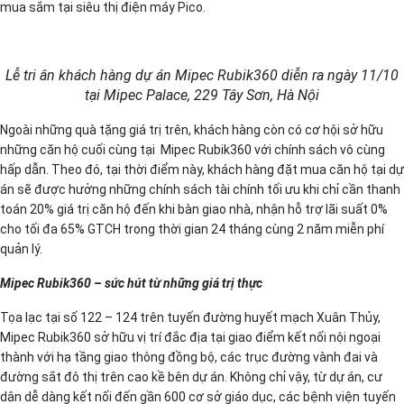
mua sắm tại siêu thị điện máy Pico.
Lễ tri ân khách hàng dự án Mipec Rubik360 diễn ra ngày 11/10
tại Mipec Palace, 229 Tây Sơn, Hà Nội
Ngoài những quà tặng giá trị trên, khách hàng còn có cơ hội sở hữu
những căn hộ cuối cùng tại Mipec Rubik360 với chính sách vô cùng
hấp dẫn. Theo đó, tại thời điểm này, khách hàng đặt mua căn hộ tại dự
án sẽ được hưởng những chính sách tài chính tối ưu khi chỉ cần thanh
toán 20% giá trị căn hộ đến khi bàn giao nhà, nhận hỗ trợ lãi suất 0%
cho tối đa 65% GTCH trong thời gian 24 tháng cùng 2 năm miễn phí
quản lý.
Mipec Rubik360 – sức hút từ những giá trị thực
Tọa lạc tại số 122 – 124 trên tuyến đường huyết mạch Xuân Thủy,
Mipec Rubik360 sở hữu vị trí đắc địa tại giao điểm kết nối nội ngoại
thành với hạ tầng giao thông đồng bộ, các trục đường vành đai và
đường sắt đô thị trên cao kề bên dự án. Không chỉ vậy, từ dự án, cư
dân dễ dàng kết nối đến gần 600 cơ sở giáo dục, các bệnh viện tuyến