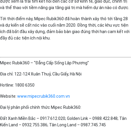
được xem là trái tim kết nối đến các cơ sở kinh tế, giáo dục, chính trị
và thể thao với tiềm năng gia tăng giá trị mà hiếm dự án nào có được.
Tới thời điểm này, Mipec Rubik360 đã hoàn thành xây thô tới tầng 28
và dự kiến sẽ cất nóc vào cuối năm 2020. Đồng thời, các khu vực tiện
ích đã bắt đầu xây dựng, đảm bảo bàn giao đúng thời hạn cam kết với
đầy đủ các tiện ích nội khu.
Mipec Rubik360 – “Đẳng Cấp Sống Lập Phương”
Địa chỉ: 122-124 Xuân Thuỷ, Cầu Giấy, Hà Nội
Hotline: 1800 6350
Website:
www.mipecrubik360.com.vn
Đại lý phân phối chính thức Mipec Rubik360:
Đất Xanh Miền Bắc – 0917.612.020; Golden Link – 0988.422.848; Tân
Kiến Land – 0932.755.386; Tân Long Land – 0987.745.745