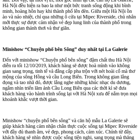
Hà Nội đều hiện ra bao la như một bức tranh sống động khi bình
minh, hoàng hôn hay khi thành phố lên đèn. Giữa một Hà Nội ồn
ào và náo nhiệt, chỉ qua những ô cửa tại Mipec Riverside, chủ nhân
mới thực sự được cảm nhận vẻ đẹp lung linh của thành phố trong
không gian thảnh thơi và thư giãn.
Minishow “Chuyện phố bên Sông” duy nhất tại La Galerie
Đến với minishow “Chuyện phố bên sông” đậm chất thu Hà Nội
diễn ra tối 12/10/2019, khách hàng sẽ được hoà mình vào không
gian sang trọng, tinh tế và đẳng cấp pha trộn với nét hoài cổ mà thơ
mộng của sông Hồng và cầu Long Biên. Trong không gian lắng
đọng và tao nhã đó, được lắng nghe những khúc nhạc du dương,
ngắm nhìn triển lãm ảnh Cầu Long Biên qua các thời kì sẽ đưa
khách hàng vào hành trình sống lại với Hà Nội xưa để nắm trọn mọi
khoảnh khắc vượt thời gian.
Minishow “chuyện phố bên sông” và căn hộ mẫu La Galerie sẽ
giúp khách hàng cảm nhận chân thực cuộc sống tại Mipec Riverside
với đầy đủ thanh âm, vẻ đẹp, phong cách, cảm xúc. Chính từ đây,
khách hàng sẽ nhìn được cuộc sống tiện nghi, sang trọng mà thăng