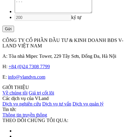
ký tự
Gửi
CÔNG TY CỔ PHẦN ĐẦU TƯ & KINH DOANH BĐS V-
LAND VIỆT NAM
A: Tòa nhà Mipec Tower, 229 Tây Sơn, Đống Đa, Hà Nội
H:
+84 (0)24 7308 7799
E:
info@vlandvn.com
GIỚI THIỆU
Về chúng tôi
Giá trị cốt lõi
Các dịch vụ của VLand
Dịch vụ nghiên cứu
Dịch vụ tư vấn
Dịch vụ quản lý
Tin tức
Thông tin truyền thông
THEO DÕI CHÚNG TÔI QUA: