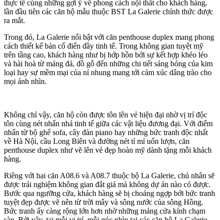
thực tế cùng những gợi ý về phong cách nội thất cho khách hàng,
lần đầu tiên các căn hộ mẫu thuộc BST La Galerie chính thức được
ra mắt.
Trong đó, La Galerie nổi bật với căn penthouse duplex mang phong
cách thiết kế bán cổ điển đầy tinh tế. Trong không gian tuyệt mỹ
trên tầng cao, khách hàng như bị hớp hồn bởi sự kết hợp khéo léo
và hài hoà từ mảng đá, đồ gỗ đến những chi tiết sáng bóng của kim
loại hay sự mềm mại của nỉ nhung mang tới cảm xúc dâng trào cho
mọi ánh nhìn.
Không chỉ vậy, căn hộ còn được tôn lên vẻ hiện đại nhờ vị trí độc
tôn cùng nét nhấn nhá tinh tế giữa các vật liệu đương đại. Với điểm
nhấn từ bộ ghế sofa, cây đàn piano hay những bức tranh độc nhất
về Hà Nội, cầu Long Biên và đường nét tỉ mỉ uốn lượn, căn
penthouse duplex như vẽ lên vẻ đẹp hoàn mỹ dành tặng mỗi khách
hàng.
Riêng với hai căn A08.6 và A08.7 thuộc bộ La Galerie, chủ nhân sẽ
được trải nghiệm không gian đắt giá mà không dự án nào có được.
Bước qua ngưỡng cửa, khách hàng sẽ bị choáng ngợp bởi bức tranh
tuyệt đẹp được vẽ nên từ trời mây và sông nước của sông Hồng.
Bức tranh ấy càng rộng lớn hơn nhờ những mảng cửa kính chạm
sàn. Bởi vậy, tại mỗi vị trí, mỗi góc nhìn tại các căn hộ La Galerie,