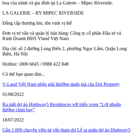
hoa của mình và gia đình tại La Galerie – Mipec Riverside.
LA GALERIE – BY MIPEC RIVERSIDE
Đẳng cấp thượng lưu, tôn vinh vị thế
Đơn vị tư vấn và quản lý bán hàng: Công ty cổ phần Đầu tư và
Kinh Doanh BĐS Vland Việt Nam
Địa chỉ: số 2 đường Long Biên 2, phường Ngọc Lâm, Quận Long
Biên, Hà Nội
Hotline: 1800 6645 / 0988 422 848
Có thể bạn quan tâm...
V-Land Việt Nam nhận giải thưởng danh giá của Dot Property
01/08/2022
Ra mắt dự án Highway5 Residences với triển vọng “Lợi nhuận
đường chim bay”
18/07/2022
Gần 1.000 chuyên viên tư vấn tham dự Lễ ra quân dự án Highway5