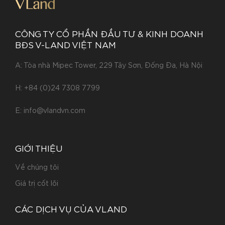
CÔNG TY CỔ PHẦN ĐẦU TƯ & KINH DOANH
BĐS V-LAND VIỆT NAM
A: Tòa nhà Mipec Tower, 229 Tây Sơn, Đống Đa, Hà Nội
H:
+84 (0)24 7308 7799
E:
info@vlandvn.com
GIỚI THIỆU
Về chúng tôi
Giá trị cốt lõi
CÁC DỊCH VỤ CỦA VLAND