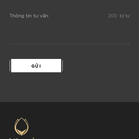
ký tự
Thông tin tư vấn:
GỬI