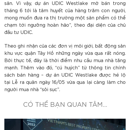
sản. Vì vậy, dự án UDIC Westlake mở bán trong
tháng 6 tới là tâm huyết của hàng trăm con người,
mong muốn đưa ra thị trường một sản phẩm có thể
chạm tới ngưỡng hoàn hảo”, theo đại diện của chủ
đầu tư UDIC.
Theo ghi nhận của các đơn vị môi giới, bất động sản
khu vực quận Tây Hồ những ngày vừa qua rất nóng.
Bởi thực tế, đây là thời điểm nhu cầu mua nhà tăng
mạnh. Thêm vào đó, “cú huých” từ thông tin chính
sách bán hàng – dự án UDIC Westlake được hé lộ
Kính chúc quý khách sức khoẻ và thành công!
tại Lễ ra quân ngày 16/05 vừa qua lại càng làm cho
người mua nhà “sôi sục”.
CÓ THỂ BẠN QUAN TÂM...