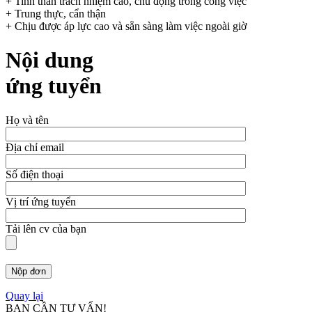
+ Tinh thần trách nhiệm cao, chủ động trong công việc
+ Trung thực, cẩn thận
+ Chịu được áp lực cao và sẵn sàng làm việc ngoài giờ
Nội dung
ứng tuyển
Họ và tên
Địa chỉ email
Số điện thoại
Vị trí ứng tuyển
Tải lên cv của bạn
Nộp đơn
Quay lại
BẠN CẦN TƯ VẤN!