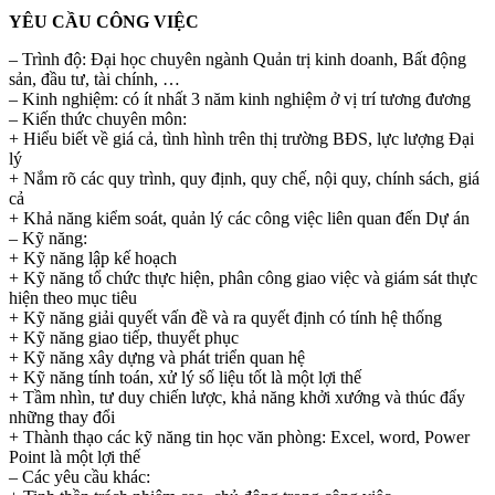
YÊU CẦU CÔNG VIỆC
– Trình độ: Đại học chuyên ngành Quản trị kinh doanh, Bất động
sản, đầu tư, tài chính, …
– Kinh nghiệm: có ít nhất 3 năm kinh nghiệm ở vị trí tương đương
– Kiến thức chuyên môn:
+ Hiểu biết về giá cả, tình hình trên thị trường BĐS, lực lượng Đại
lý
+ Nắm rõ các quy trình, quy định, quy chế, nội quy, chính sách, giá
cả
+ Khả năng kiểm soát, quản lý các công việc liên quan đến Dự án
– Kỹ năng:
+ Kỹ năng lập kế hoạch
+ Kỹ năng tổ chức thực hiện, phân công giao việc và giám sát thực
hiện theo mục tiêu
+ Kỹ năng giải quyết vấn đề và ra quyết định có tính hệ thống
+ Kỹ năng giao tiếp, thuyết phục
+ Kỹ năng xây dựng và phát triển quan hệ
+ Kỹ năng tính toán, xử lý số liệu tốt là một lợi thế
+ Tầm nhìn, tư duy chiến lược, khả năng khởi xướng và thúc đẩy
những thay đổi
+ Thành thạo các kỹ năng tin học văn phòng: Excel, word, Power
Point là một lợi thế
– Các yêu cầu khác: